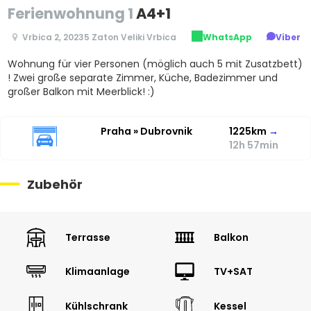
Ferienwohnung 1
A4+1
Vrbica 2, 20235 Zaton Veliki Vrbica
WhatsApp
Viber
Wohnung für vier Personen (möglich auch 5 mit Zusatzbett)
! Zwei große separate Zimmer, Küche, Badezimmer und
großer Balkon mit Meerblick! :)
Praha » Dubrovnik
1225km
→
12h 57min
Zubehör
Terrasse
Balkon
Klimaanlage
TV+SAT
Kühlschrank
Kessel