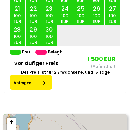
EUR
EUR
EUR
EUR
EUR
EUR
EUR
21
22
23
24
25
26
27
100
100
100
100
100
100
100
EUR
EUR
EUR
EUR
EUR
EUR
EUR
28
29
30
100
100
100
EUR
EUR
EUR
Frei
Belegt
1 500
EUR
Vorläufiger Preis:
/Aufenthalt
Der Preis ist für
2
Erwachsene,
und
15
Tage
Anfragen
+