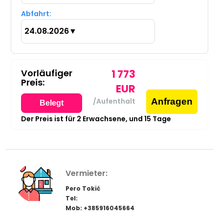
Abfahrt:
24.08.2026
▼
Vorläufiger
1 773
Preis:
EUR
Anfragen
/Aufenthalt
Belegt
Der Preis ist für
2
Erwachsene,
und
15
Tage
Vermieter:
Pero Tokić
Tel:
Mob: +385916045664