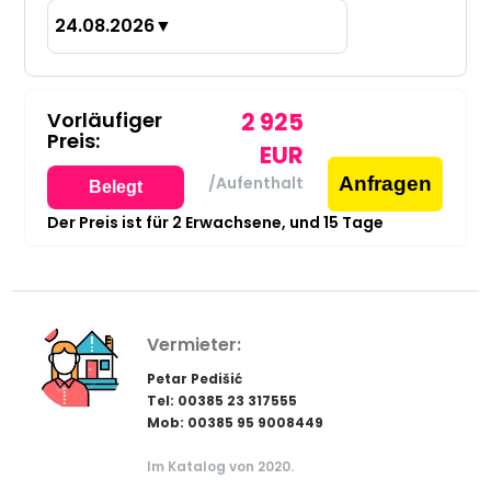
24.08.2026
▼
Vorläufiger
2 925
Preis:
EUR
Anfragen
/Aufenthalt
Belegt
Der Preis ist für
2
Erwachsene,
und
15
Tage
Vermieter:
Petar Pedišić
Tel: 00385 23 317555
Mob: 00385 95 9008449
Im Katalog von 2020.