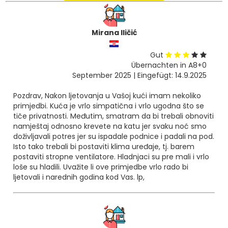
Mirana Iličić
Gut
Übernachten in A8+0
September 2025 | Eingefügt: 14.9.2025
Pozdrav, Nakon ljetovanja u Vašoj kući imam nekoliko
primjedbi. Kuća je vrlo simpatična i vrlo ugodna što se
tiče privatnosti. Međutim, smatram da bi trebali obnoviti
namještaj odnosno krevete na katu jer svaku noć smo
doživljavali potres jer su ispadale podnice i padali na pod.
Isto tako trebali bi postaviti klima uređaje, tj. barem
postaviti stropne ventilatore. Hladnjaci su pre mali i vrlo
loše su hladili. Uvažite li ove primjedbe vrlo rado bi
ljetovali i narednih godina kod Vas. lp,