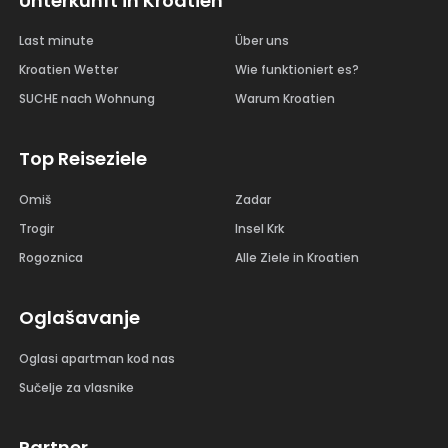
Unterkunft in Kroatien
Last minute
Über uns
Kroatien Wetter
Wie funktioniert es?
SUCHE nach Wohnung
Warum Kroatien
Top Reiseziele
Omiš
Zadar
Trogir
Insel Krk
Rogoznica
Alle Ziele in Kroatien
Oglašavanje
Oglasi apartman kod nas
Sučelje za vlasnike
Partner