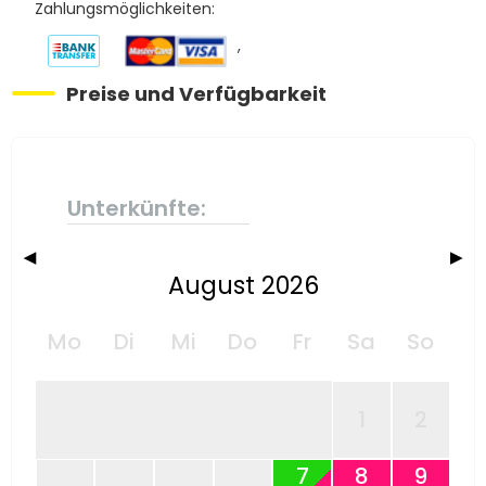
Zahlungsmöglichkeiten:
,
Preise und Verfügbarkeit
Unterkünfte:
◀
▶
August 2026
Mo
Di
Mi
Do
Fr
Sa
So
1
2
7
8
9