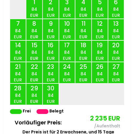
1
2
3
4
5
6
84
84
84
84
84
84
EUR
EUR
EUR
EUR
EUR
EUR
7
8
9
10
11
12
13
84
84
84
84
84
84
84
EUR
EUR
EUR
EUR
EUR
EUR
EUR
14
15
16
17
18
19
20
84
84
84
84
84
84
84
EUR
EUR
EUR
EUR
EUR
EUR
EUR
21
22
23
24
25
26
27
84
84
84
84
84
84
84
EUR
EUR
EUR
EUR
EUR
EUR
EUR
28
29
30
84
84
84
EUR
EUR
EUR
Frei
Belegt
2 235
EUR
Vorläufiger Preis:
/Aufenthalt
Der Preis ist für
2
Erwachsene,
und
15
Tage