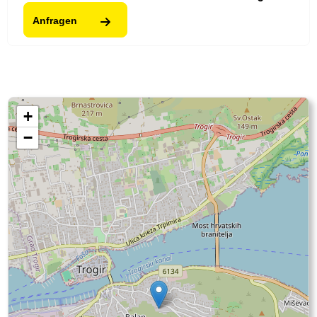
Anfragen
+
−