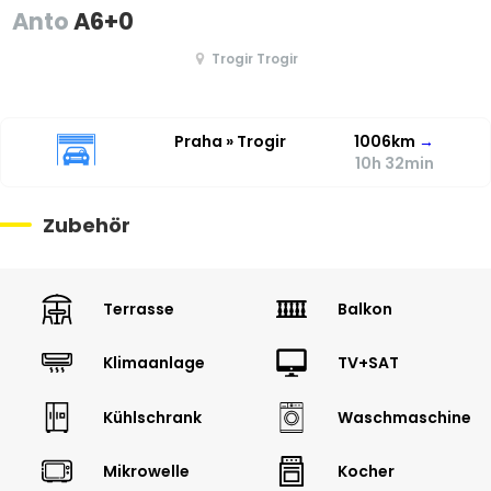
Anto
A6+0
Trogir Trogir
Praha » Trogir
1006km
→
10h 32min
Zubehör
Terrasse
Balkon
Klimaanlage
TV+SAT
Kühlschrank
Waschmaschine
Mikrowelle
Kocher