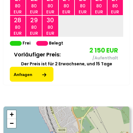
80
80
80
80
80
80
80
EUR
EUR
EUR
EUR
EUR
EUR
EUR
28
29
30
80
80
80
EUR
EUR
EUR
Frei
Belegt
2 150
EUR
Vorläufiger Preis:
/Aufenthalt
Der Preis ist für
2
Erwachsene,
und
15
Tage
Anfragen
+
−