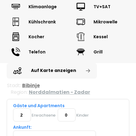
Klimaanlage
TV+SAT
Kühlschrank
Mikrowelle
Kocher
Kessel
Telefon
Grill
Auf Karte anzeigen
Stadt:
Bibinje
Region:
Norddalmatien - Zadar
Gäste und Apartments
Erwachsene
Kinder
Ankunft: