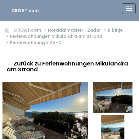
CROAT.com
CROAT.com
Norddalmatien - Zadar
Bibinje
Ferienwohnungen Mikulandra am Strand
Ferienwohnung 3
A2+2
←
Zurück zu Ferienwohnungen Mikulandra
am Strand